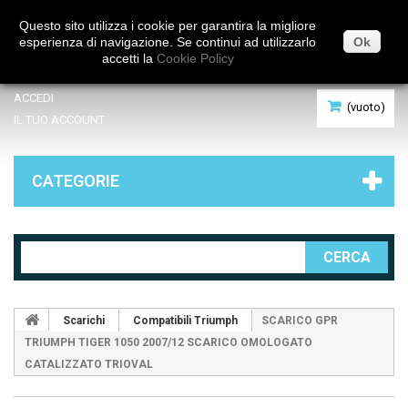
Italiano
Questo sito utilizza i cookie per garantira la migliore
esperienza di navigazione. Se continui ad utilizzarlo
Ok
accetti la
Cookie Policy
ACCEDI
(vuoto)
IL TUO ACCOUNT
CATEGORIE
CERCA
Scarichi
Compatibili Triumph
SCARICO GPR
TRIUMPH TIGER 1050 2007/12 SCARICO OMOLOGATO
CATALIZZATO TRIOVAL