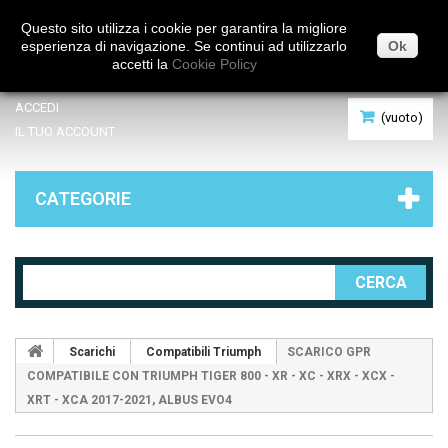
Italiano
Questo sito utilizza i cookie per garantira la migliore
esperienza di navigazione. Se continui ad utilizzarlo
Ok
accetti la
Cookie Policy
ACCEDI
(vuoto)
IL TUO ACCOUNT
CATEGORIE
CERCA
Scarichi
Compatibili Triumph
SCARICO GPR
COMPATIBILE CON TRIUMPH TIGER 800 - XR - XC - XRX - XCX -
XRT - XCA 2017-2021, ALBUS EVO4