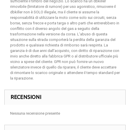
sufficiente il timbro del negozio. Lo scarico ha un dbkiller
rimovibile (limitatore di rumore) per uso agonistico, rimuovere il
dbkiller non è SOLO illegale, ma il cliente si assume la
responsabilità di utilizzare la moto come solo sui circuiti, senza
borse, senza frecce e porta targa o altro parti che entrerebbero in
conflitto con il diverso angolo del gas a seguito della
trasformazione nella versione da corsa. L'abuso di questa
situazione sulla strada comporterà la perdita della garanzia del
prodotto e qualsiasi richiesta di rimborso sarà respinta. La
garanzia è di due anni dall'acquisto, con diritto di riparazione con
invio anche diretto alla fabbrica GPR o al distributore ufficiale più
vicino a spese del cliente. GPR non può fornire un nuovo
silenziatore invece di quello da riparare, il cliente deve accettare
di rimontare lo scarico originale o attendere il tempo standard per
la riparazione.
RECENSIONI
Nessuna recensione presente