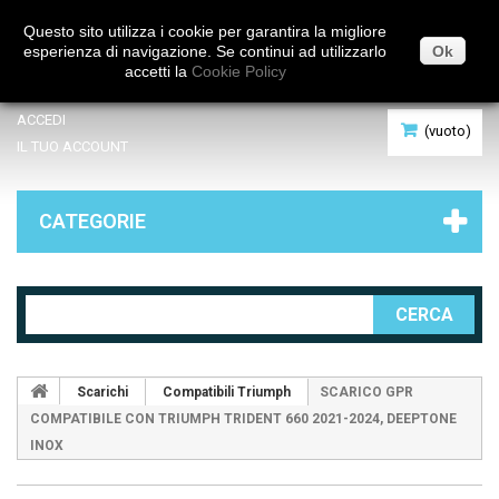
Italiano
Questo sito utilizza i cookie per garantira la migliore
esperienza di navigazione. Se continui ad utilizzarlo
Ok
accetti la
Cookie Policy
ACCEDI
(vuoto)
IL TUO ACCOUNT
CATEGORIE
CERCA
Scarichi
Compatibili Triumph
SCARICO GPR
COMPATIBILE CON TRIUMPH TRIDENT 660 2021-2024, DEEPTONE
INOX