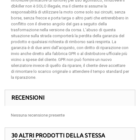
rimovibile (limitatore di rumore) per uso agonistico, rimuovere il
dbkiller non è SOLO illegale, ma il cliente si assume la
responsabilità di utilizzare la moto come solo sui circuiti, senza
borse, senza frecce e porta targa o altro parti che entrerebbero in
conflitto con il diverso angolo del gas a seguito della
trasformazione nella versione da corsa. L'abuso di questa
situazione sulla strada comporterà la perdita della garanzia del
prodotto e qualsiasi richiesta di rimborso sarà respinta. La
garanzia è di due anni dall'acquisto, con diritto di riparazione con
invio anche diretto alla fabbrica GPR o al distributore ufficiale più
vicino a spese del cliente. GPR non può fornire un nuovo
silenziatore invece di quello da riparare, il cliente deve accettare
di rimontare lo scarico originale o attendere il tempo standard per
la riparazione.
RECENSIONI
Nessuna recensione presente
30 ALTRI PRODOTTI DELLA STESSA