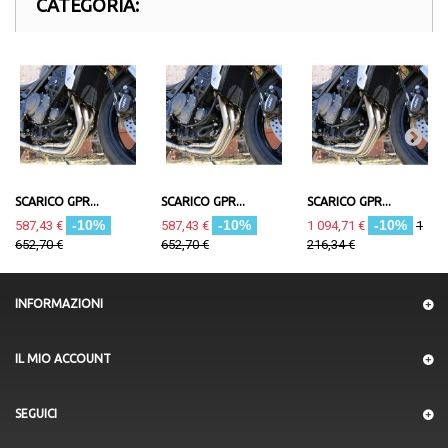
CATEGORIA:
SCARICO GPR...
SCARICO GPR...
SCARICO GPR...
-10%
-10%
-10%
587,43 €
587,43 €
1 094,71 €
1
652,70 €
652,70 €
216,34 €
INFORMAZIONI
IL MIO ACCOUNT
SEGUICI