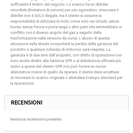
sufficiente il timbro del negozio. Lo scarico ha un dbkiller
rimovibile (limitatore di rumore) per uso agonistico, rimuovere il
dbkiller non è SOLO illegale, ma il cliente si assume la
responsabilità di utilizzare la moto come solo sui circuiti, senza
borse, senza frecce e porta targa o altro parti che entrerebbero in
conflitto con il diverso angolo del gas a seguito della
trasformazione nella versione da corsa. L'abuso di questa
situazione sulla strada comporterà la perdita della garanzia del
prodotto e qualsiasi richiesta di rimborso sarà respinta. La
garanzia è di due anni dall'acquisto, con diritto di riparazione con
invio anche diretto alla fabbrica GPR o al distributore ufficiale più
vicino a spese del cliente. GPR non può fornire un nuovo
silenziatore invece di quello da riparare, il cliente deve accettare
di rimontare lo scarico originale o attendere il tempo standard per
la riparazione.
RECENSIONI
Nessuna recensione presente