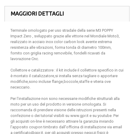
MAGGIORI DETTAGLI
Terminale omologato per uso stradale della serie M3 POPPY
Impact Zero , sviluppato grazie alle vittorie nel Mondiale Moto3,
realizzato in acciaio inox color carbon look avente estrema
resistenza alle vibrazioni, forma tonda di diametro 100mm,
fornito con griglia racing removibile, fondelli ricavati da
lavorazione Cnc.
Collettore e catalizzatore : il kit include il collettore specifico in cui
è montato il catalizzatore,si installa senza tagliare o apportare
modifiche,sono incluse flange,boccole,staffe e viteria ove
nececcario.
Per l'installazione non sono necessarie modifiche strutturali alla
moto per un uso del prodotto in versione omologata. Si
raccomanda di prendere visione delle istruzioni presenti nella
confezione o dei tutorial visibili su www.gpr.it e su youtube. Per
gli acquisti on-line è necessario attivare la garanzia inviando
l'apposito coupon timbrato dall'officina di installazione via email
a certificato@gpr.it, per gli acquisti presso negozi fisici è