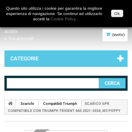
Italiano
Questo sito utilizza i cookie per garantira la migliore
esperienza di navigazione. Se continui ad utilizzarlo
Ok
accetti la
Cookie Policy
ACCEDI
(vuoto)
IL TUO ACCOUNT
CATEGORIE
CERCA
Scarichi
Compatibili Triumph
SCARICO GPR
COMPATIBILE CON TRIUMPH TRIDENT 660 2021-2024, M3 POPPY