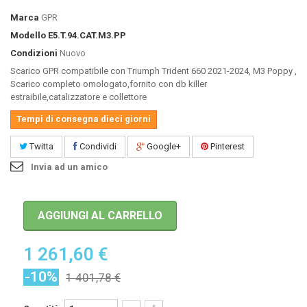
Marca
GPR
Modello
E5.T.94.CAT.M3.PP
Condizioni
Nuovo
Scarico GPR compatibile con Triumph Trident 660 2021-2024, M3 Poppy ,
Scarico completo omologato,fornito con db killer
estraibile,catalizzatore e collettore
Tempi di consegna dieci giorni
Twitta
Condividi
Google+
Pinterest
Invia ad un amico
AGGIUNGI AL CARRELLO
1 261,60 €
-10%
1 401,78 €