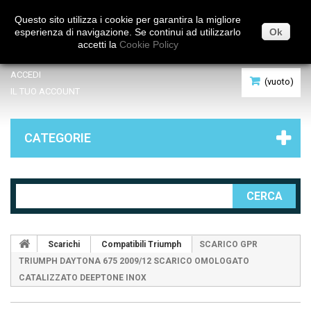
Italiano
Questo sito utilizza i cookie per garantira la migliore
esperienza di navigazione. Se continui ad utilizzarlo
Ok
accetti la
Cookie Policy
ACCEDI
(vuoto)
IL TUO ACCOUNT
CATEGORIE
CERCA
Scarichi
Compatibili Triumph
SCARICO GPR
TRIUMPH DAYTONA 675 2009/12 SCARICO OMOLOGATO
CATALIZZATO DEEPTONE INOX