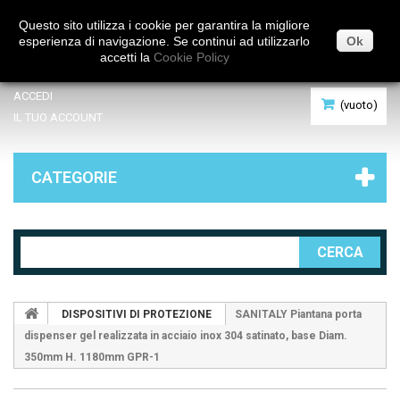
Italiano
Questo sito utilizza i cookie per garantira la migliore
esperienza di navigazione. Se continui ad utilizzarlo
Ok
accetti la
Cookie Policy
ACCEDI
(vuoto)
IL TUO ACCOUNT
CATEGORIE
CERCA
DISPOSITIVI DI PROTEZIONE
SANITALY Piantana porta
dispenser gel realizzata in acciaio inox 304 satinato, base Diam.
350mm H. 1180mm GPR-1