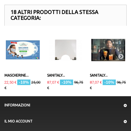
18 ALTRI PRODOTTI DELLA STESSA
CATEGORIA:
MASCHERINE...
SANITALY...
SANITALY...
-10%
-10%
-10%
22,50 €
25,00
87,07 €
96,75
87,07 €
96,75
€
€
€
INFORMAZIONI
IL MIO ACCOUNT