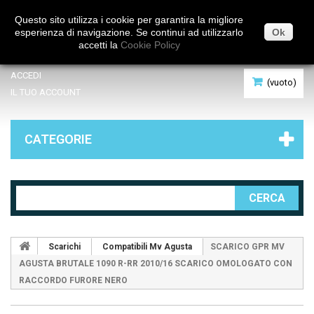
Italiano
Questo sito utilizza i cookie per garantira la migliore
esperienza di navigazione. Se continui ad utilizzarlo
Ok
accetti la
Cookie Policy
ACCEDI
(vuoto)
IL TUO ACCOUNT
CATEGORIE
CERCA
Scarichi
Compatibili Mv Agusta
SCARICO GPR MV
AGUSTA BRUTALE 1090 R-RR 2010/16 SCARICO OMOLOGATO CON
RACCORDO FURORE NERO