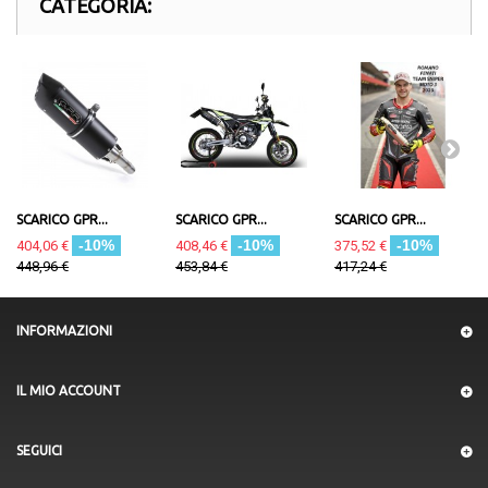
CATEGORIA:
SCARICO GPR...
SCARICO GPR...
SCARICO GPR...
-10%
-10%
-10%
404,06 €
408,46 €
375,52 €
448,96 €
453,84 €
417,24 €
INFORMAZIONI
IL MIO ACCOUNT
SEGUICI