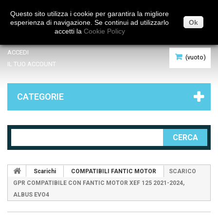
Italiano
Questo sito utilizza i cookie per garantira la migliore
esperienza di navigazione. Se continui ad utilizzarlo
Ok
accetti la
Cookie Policy
ACCEDI
(vuoto)
IL TUO ACCOUNT
CATEGORIE
CERCA
Scarichi
COMPATIBILI FANTIC MOTOR
SCARICO
GPR COMPATIBILE CON FANTIC MOTOR XEF 125 2021-2024,
ALBUS EVO4