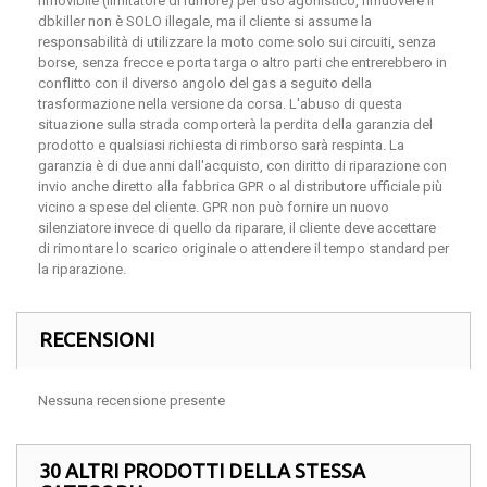
rimovibile (limitatore di rumore) per uso agonistico, rimuovere il
dbkiller non è SOLO illegale, ma il cliente si assume la
responsabilità di utilizzare la moto come solo sui circuiti, senza
borse, senza frecce e porta targa o altro parti che entrerebbero in
conflitto con il diverso angolo del gas a seguito della
trasformazione nella versione da corsa. L'abuso di questa
situazione sulla strada comporterà la perdita della garanzia del
prodotto e qualsiasi richiesta di rimborso sarà respinta. La
garanzia è di due anni dall'acquisto, con diritto di riparazione con
invio anche diretto alla fabbrica GPR o al distributore ufficiale più
vicino a spese del cliente. GPR non può fornire un nuovo
silenziatore invece di quello da riparare, il cliente deve accettare
di rimontare lo scarico originale o attendere il tempo standard per
la riparazione.
RECENSIONI
Nessuna recensione presente
30 ALTRI PRODOTTI DELLA STESSA